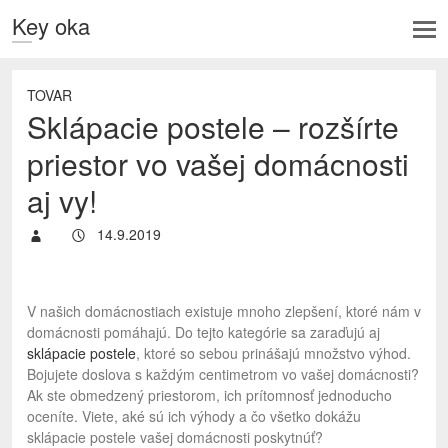
Key oka
TOVAR
Sklápacie postele – rozšírte
priestor vo vašej domácnosti
aj vy!
14.9.2019
V našich domácnostiach existuje mnoho zlepšení, ktoré nám v
domácnosti pomáhajú. Do tejto kategórie sa zaraďujú aj
sklápacie postele
, ktoré so sebou prinášajú množstvo výhod.
Bojujete doslova s každým centimetrom vo vašej domácnosti?
Ak ste obmedzený priestorom, ich prítomnosť jednoducho
oceníte. Viete, aké sú ich výhody a čo všetko dokážu
sklápacie postele vašej domácnosti poskytnúť?