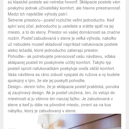
sú klasické postele asi netreba hovoriť. Sklápacie postele vám
poskytnú jednak užívateľský komfort, ale hlavne priestrannosť.
Medzi ich najväčšie výhody patrí:
Šetrenie priestoru– posteľ rozložíte veľmi jednoducho. Keď
splní svoj účel, jednoducho ju usteliete a vrátite späť na jej
miesto, a to do steny. Priestor vo vašej domácnosti sa značne
rozšíri. Posteľ zabudovaná v stene je veľká výhoda, nakoľko
už nebudete musieť skladovať napríklad nafukovacie postele
alebo ležadlá, ktoré jednoducho zaberajú priestor.
Pohodlie– ak potrebujete prenocovať vašu návštevu, vďaka
sklápacej posteli im poskytnete určitý komfort. Takýto typ
postelí oproti nafukovačkám poskytuje oveľa väčší komfort.
Vaša návšteva sa ráno zobudí vyspatá do ružova a vy budete
spokojný s tým, že ste jej poskytli pohodlie.
Design– okrem toho, že je sklápacia posteľ praktická, ponúka
aj zaujímavý design. Ak je posteľ uložená, ten, čo vstúpi do
miestnosti si ju všimne len naozaj ťažko. Je zabudovaná v
stene a keď ju dáte na pôvodné miesto, zmení sa na kus
nábytku, ktorý je zabudovaný v stene.