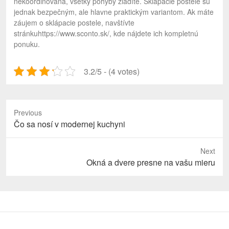
nekoordinovaná, všetky pohyby zladíte. Sklápacie postele sú
jednak bezpečným, ale hlavne praktickým variantom. Ak máte
záujem o sklápacie postele, navštívte
stránkuhttps://www.sconto.sk/, kde nájdete ich kompletnú
ponuku.
3.2/5 - (4 votes)
Previous
Previous
Čo sa nosí v modernej kuchyni
post:
Next
Next
Okná a dvere presne na vašu mieru
post: