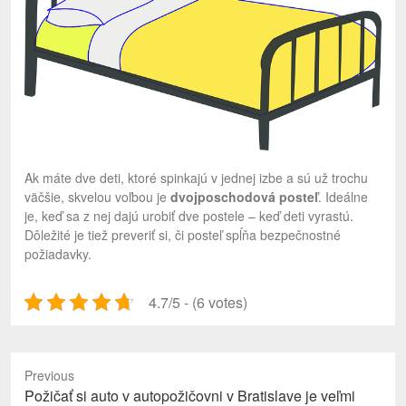
Ak máte dve deti, ktoré spinkajú v jednej izbe a sú už trochu
väčšie, skvelou voľbou je
dvojposchodová posteľ
. Ideálne
je, keď sa z nej dajú urobiť dve postele – keď deti vyrastú.
Dôležité je tiež preveriť si, či posteľ spĺňa bezpečnostné
požiadavky.
4.7/5 - (6 votes)
Previous
Previous
Požičať si auto v autopožičovni v Bratislave je veľmi