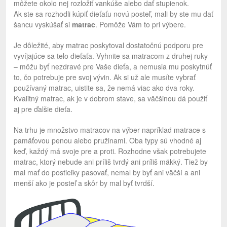
môžete okolo nej rozložiť vankúše alebo dať stupienok.
Ak ste sa rozhodli kúpiť dieťaťu novú posteľ, mali by ste mu dať
šancu vyskúšať si
matrac
. Pomôže Vám to pri výbere.
Je dôležité, aby matrac poskytoval dostatočnú podporu pre
vyvíjajúce sa telo dieťaťa. Vyhnite sa matracom z druhej ruky
– môžu byť nezdravé pre Vaše dieťa, a nemusia mu poskytnúť
to, čo potrebuje pre svoj vývin. Ak si už ale musíte vybrať
používaný matrac, uistite sa, že nemá viac ako dva roky.
Kvalitný matrac, ak je v dobrom stave, sa väčšinou dá použiť
aj pre ďalšie dieťa.
Na trhu je množstvo matracov na výber napríklad matrace s
pamäťovou penou alebo pružinami. Oba typy sú vhodné aj
keď, každý má svoje pre a proti. Rozhodne však potrebujete
matrac, ktorý nebude ani príliš tvrdý ani príliš mäkký. Tiež by
mal mať do postieľky pasovať, nemal by byť ani väčší a ani
menší ako je posteľ a skôr by mal byť tvrdší.