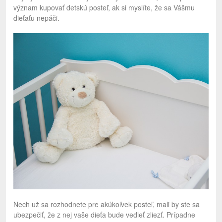
význam kupovať detskú posteľ, ak si myslíte, že sa Vášmu
dieťaťu nepáči.
Nech už sa rozhodnete pre akúkoľvek posteľ, mali by ste sa
ubezpečiť, že z nej vaše dieťa bude vedieť zliezť. Prípadne