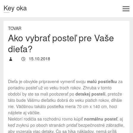
Key oka
TOVAR
Ako vybrať posteľ pre Vaše
dieťa?
15.10.2018
Dieťa je obvykle pripravené vymeniť svoju
malú postieľku
za
poriadnu posteľ už vo veku troch rokov. Zhruba v tomto
období by ste sa mali poobzerať po
detskej posteli
, pretože
táto bude Vášmu dieťatku dobrá do veku piatich rokov, dlhšie
nie. Väčšinou takáto postieľka meria 70 cm x 140 cm, hoci
nájdete aj väčšie.
Niektorí rodičia sa rozhodnú rovno kúpiť
normálnu posteľ
, aj
keď zvyknú po oboch stranách pridať bezpečnostné zábradlie,
aby vyzerala viac detsky. Čo sa týka nákladov, nemá príliš