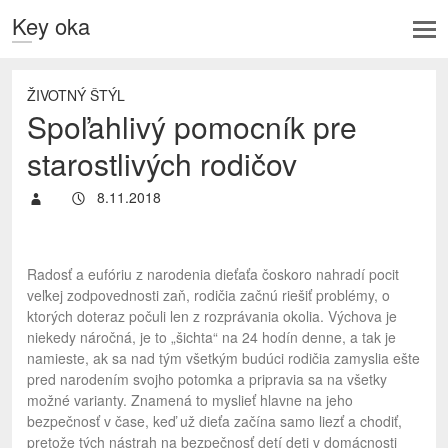
Key oka
ŽIVOTNÝ ŠTÝL
Spoľahlivý pomocník pre
starostlivých rodičov
8.11.2018
Radosť a eufóriu z narodenia dieťaťa čoskoro nahradí pocit
veľkej zodpovednosti zaň, rodičia začnú riešiť problémy, o
ktorých doteraz počuli len z rozprávania okolia. Výchova je
niekedy náročná, je to „šichta“ na 24 hodín denne, a tak je
namieste, ak sa nad tým všetkým budúci rodičia zamyslia ešte
pred narodením svojho potomka a pripravia sa na všetky
možné varianty. Znamená to myslieť hlavne na jeho
bezpečnosť v čase, keď už dieťa začína samo liezť a chodiť,
pretože tých nástrah na
bezpečnosť detí
deti v domácnosti