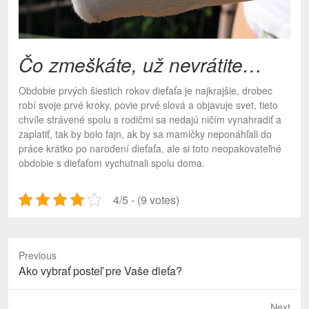
Čo zmeškáte, už nevrátite…
Obdobie prvých šiestich rokov dieťaťa je najkrajšie, drobec
robí svoje prvé kroky, povie prvé slová a objavuje svet, tieto
chvíle strávené spolu s rodičmi sa nedajú ničím vynahradiť a
zaplatiť, tak by bolo fajn, ak by sa mamičky neponáhľali do
práce krátko po narodení dieťaťa, ale si toto neopakovateľné
obdobie s dieťaťom vychutnali spolu doma.
4/5 - (9 votes)
Previous
Previous
Ako vybrať posteľ pre Vaše dieťa?
post:
Next