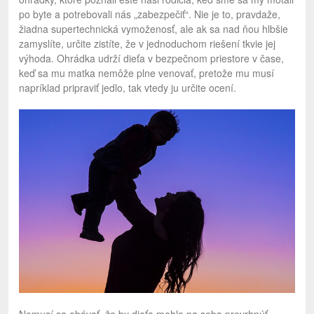
po byte a potrebovali nás „zabezpečiť“. Nie je to, pravdaže,
žiadna supertechnická vymoženosť, ale ak sa nad ňou hlbšie
zamyslíte, určite zistíte, že v jednoduchom riešení tkvie jej
výhoda. Ohrádka udrží dieťa v bezpečnom priestore v čase,
keď sa mu matka nemôže plne venovať, pretože mu musí
napríklad pripraviť jedlo, tak vtedy ju určite ocení.