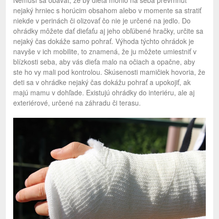
Nemusí sa obávať, že by dieťa mohlo na seba prevrhnúť
nejaký hrniec s horúcim obsahom alebo v momente sa stratiť
niekde v perinách či olizovať čo nie je určené na jedlo. Do
ohrádky môžete dať dieťaťu aj jeho obľúbené hračky, určite sa
nejaký čas dokáže samo pohrať. Výhoda týchto ohrádok je
navyše v ich mobilite, to znamená, že ju môžete umiestniť v
blízkosti seba, aby vás dieťa malo na očiach a opačne, aby
ste ho vy mali pod kontrolou. Skúsenosti mamičiek hovoria, že
deti sa v ohrádke nejaký čas dokážu pohrať a upokojiť, ak
majú mamu v dohľade. Existujú ohrádky do interiéru, ale aj
exteriérové, určené na záhradu či terasu.