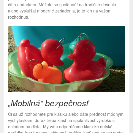
číha neúrekom. Môžete sa spoľahnúť na tradičné riešenia
alebo vyskúšať moderné zariadenia, je to len na vašom
rozhodnutí.
„Mobilná“ bezpečnosť
Či sa už rozhodnete pre klasiku alebo dáte prednosť módnym
vychytávkam, dôraz treba klásť na spoľahlivosť výrobku s
ohľadom na dieťa. My vám odporúčame klasické detské
ohrádky, ktoré poznali ešte naši rodičia, keď sme sa my motali