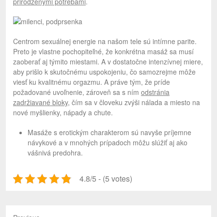
prirodzenými potrebami
.
Centrom sexuálnej energie na našom tele sú intímne parite.
Preto je vlastne pochopiteľné, že konkrétna masáž sa musí
zaoberať aj týmito miestami. A v dostatočne intenzívnej miere,
aby prišlo k skutočnému uspokojeniu, čo samozrejme môže
viesť ku kvalitnému orgazmu. A práve tým, že príde
požadované uvoľnenie, zároveň sa s ním
odstránia
zadržiavané bloky
, čím sa v človeku zvýši nálada a miesto na
nové myšlienky, nápady a chute.
Masáže s erotickým charakterom sú navyše príjemne
návykové a v mnohých prípadoch môžu slúžiť aj ako
vášnivá predohra.
4.8/5 - (5 votes)