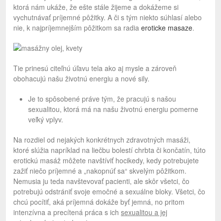
ktorá nám ukáže, že ešte stále žijeme a dokážeme si
vychutnávať príjemné pôžitky. A či s tým niekto súhlasí alebo
nie, k najpríjemnejším pôžitkom sa radia
eroticke masaze
.
Tie prinesú citeľnú úľavu tela ako aj mysle a zároveň
obohacujú našu životnú energiu a nové sily.
Je to spôsobené práve tým, že pracujú s našou
sexualitou, ktorá má na našu životnú energiu pomerne
veľký vplyv.
Na rozdiel od nejakých konkrétnych zdravotných masáži,
ktoré slúžia napríklad na liečbu bolestí chrbta či končatín, túto
erotickú masáž môžete navštíviť hocikedy, kedy potrebujete
zažiť niečo príjemné a „nakopnúť sa“ skvelým pôžitkom.
Nemusia ju teda navštevovať pacienti, ale skôr všetci, čo
potrebujú odstrániť svoje emočné a sexuálne bloky. Všetci, čo
chcú pocítiť, aká príjemná dokáže byť jemná, no pritom
intenzívna a precítená práca s ich
sexualitou a jej