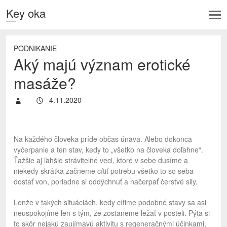
Key oka
PODNIKANIE
Aký majú význam erotické
masáže?
4.11.2020
Na každého človeka príde občas únava. Alebo dokonca
vyčerpanie a ten stav, kedy to „všetko na človeka doľahne“.
Ťažšie aj ľahšie stráviteľné veci, ktoré v sebe dusíme a
niekedy skrátka začneme cítiť potrebu všetko to so seba
dostať von, poriadne si oddýchnuť a načerpať čerstvé sily.
Lenže v takých situáciách, kedy cítime podobné stavy sa asi
neuspokojíme len s tým, že zostaneme ležať v posteli. Pýta si
to skôr nejakú zaujímavú aktivitu s regeneračnými účinkami,