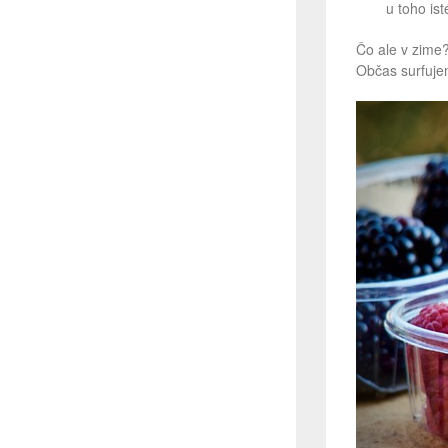
u toho is
Čo ale v zime?
Občas surfujem