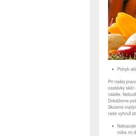
Pohyb akt
Pri našej prac
zastávky skôr 
násilie. Nebuď
Dokážeme potom
Skúsme ovplyv
rade vyhnúť st
Nakupujem
núka mi d