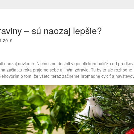
raviny – sú naozaj lepšie?
1.2019
iť naozaj nevieme. Niečo sme dostali v genetickom balíčku od predkov
 na začiatku roka prajeme sebe aj iným zdravie. Tu by to ale rozhodn
ehovorím o tom, že všetci teraz začneme hromadne cvičiť a navštevovať