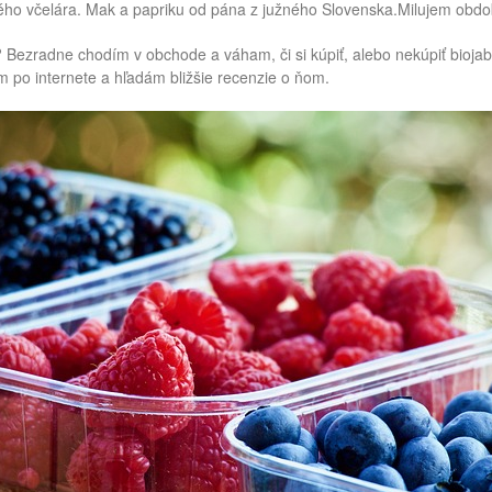
tého včelára. Mak a papriku od pána z južného Slovenska.Milujem obdob
 Bezradne chodím v obchode a váham, či si kúpiť, alebo nekúpiť biojab
 po internete a hľadám bližšie recenzie o ňom.