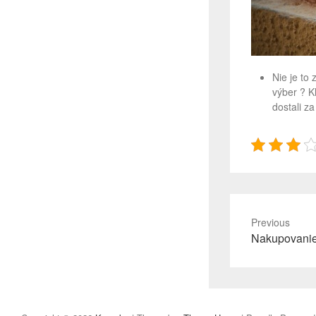
Nie je to
výber ? 
dostali za
Previous
Previous
Nakupovanie 
post: