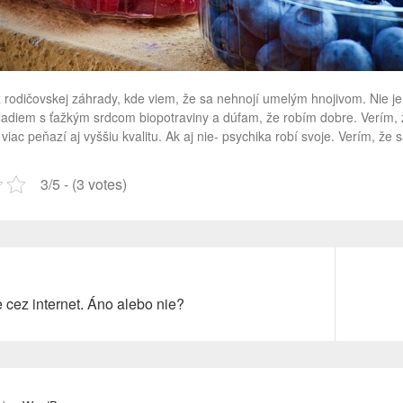
 z rodičovskej záhrady, kde viem, že sa nehnojí umelým hnojivom. Nie j
Kladiem s ťažkým srdcom
biopotraviny
a dúfam, že robím dobre. Verím, 
 viac peňazí aj vyššiu kvalitu. Ak aj nie- psychika robí svoje. Verím, že
3/5 - (3 votes)
Next
cez internet. Áno alebo nie?
post: