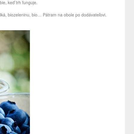
ie, keď trh funguje.
lká, biozeleninu, bio… Pátram na obole po dodávateľovi.