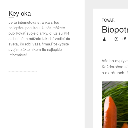
Key oka
TOVAR
Je tu internetová stránka s tou
Biopot
najlepšou ponukou. U nás môžete
publikovať svoje články, či už sú PR
alebo iné, a môžete tak dať vedieť do
15.
sveta, čo robí vaša firma.Poskytnite
svojim zákazníkom tie najlepšie
informácie!
Všetko ovplyvn
Každoročne si
o extrémoch. N