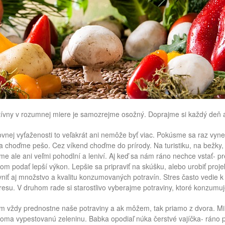
ívny v rozumnej miere je samozrejme osožný. Doprajme si každý deň 
ovnej vyťaženosti to veľakrát ani nemôže byť viac. Pokúsme sa raz vyne
a choďme pešo. Cez víkend choďme do prírody. Na turistiku, na bežky, 
me ale ani veľmi pohodlní a leniví. Aj keď sa nám ráno nechce vstať- p
 podať lepší výkon. Lepšie sa pripraviť na skúšku, alebo urobiť projek
niť aj množstvo a kvalitu konzumovaných potravín. Stres často vedie 
resu. V druhom rade si starostlivo vyberajme potraviny, ktoré konzumu
 vždy prednostne naše potraviny a ak môžem, tak priamo z dvora. Milu
oma vypestovanú zeleninu. Babka opodiaľ núka čerstvé vajíčka- ráno