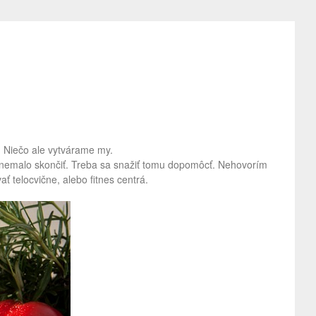
. Niečo ale vytvárame my.
e nemalo skončiť. Treba sa snažiť tomu dopomôcť. Nehovorím
 telocvične, alebo fitnes centrá.