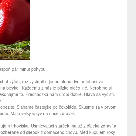
aspoň pár minút pohybu.
chať výťah, raz vystúpiť o jednu alebo dve autobusové
na bicykel. Každému z nás je blízke niečo iné. Nerobme si
rekonajme to. Prechádzka nám urobí dobre. Hlava sa vyčistí.
t.
k obezite. Siahame častejšie po čokoláde. Skúsme sa v prvom
jeme. Majú veľký vplyv na naše zdravie.
jem trhovisko. Usmievajúci starček ma už z ďaleka zdraví a
 pozberané od sliepok z domáceho chovu. Med kupujem roky