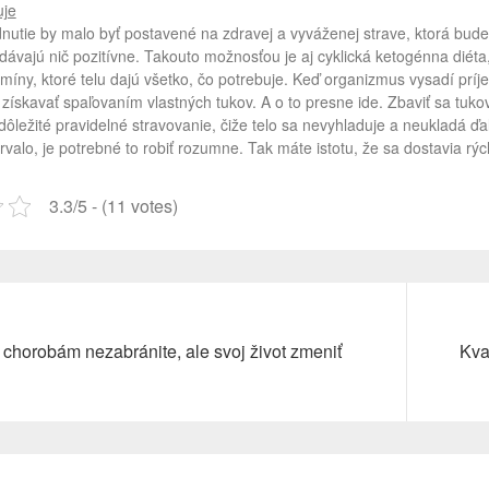
uje
utie by malo byť postavené na zdravej a vyváženej strave, ktorá bude
dávajú nič pozitívne. Takouto možnosťou je aj
cyklická ketogénna diéta
amíny, ktoré telu dajú všetko, čo potrebuje. Keď organizmus vysadí prí
získavať spaľovaním vlastných tukov. A o to presne ide. Zbaviť sa tuk
 dôležité pravidelné stravovanie, čiže telo sa nevyhladuje a neukladá ď
rvalo, je potrebné to robiť rozumne. Tak máte istotu, že sa dostavia rých
3.3/5 - (11 votes)
Next
 chorobám nezabránite, ale svoj život zmeniť
Kva
post: