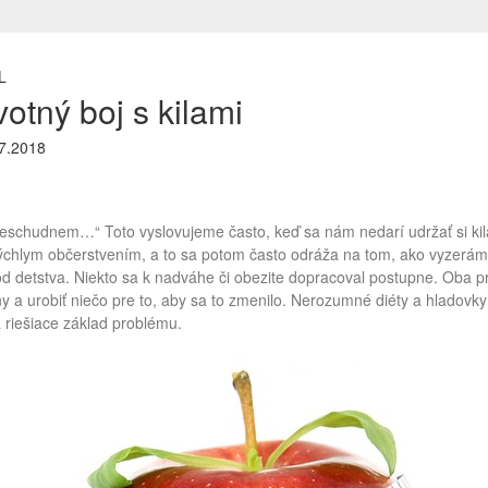
L
otný boj s kilami
7.2018
neschudnem…“ Toto vyslovujeme často, keď sa nám nedarí udržať si kil
rýchlym občerstvením, a to sa potom často odráža na tom, ako vyzeráme
 detstva. Niekto sa k nadváhe či obezite dopracoval postupne. Oba príp
y a urobiť niečo pre to, aby sa to zmenilo. Nerozumné diéty a hladovk
a riešiace základ problému.