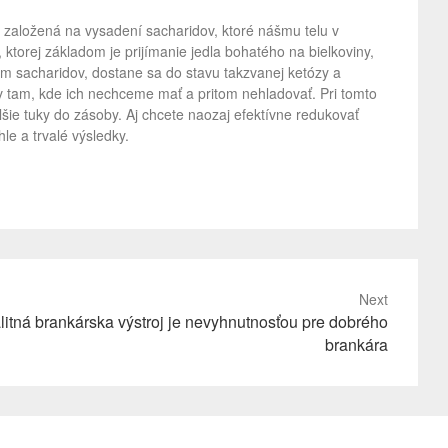
 založená na vysadení sacharidov, ktoré nášmu telu v
, ktorej základom je prijímanie jedla bohatého na bielkoviny,
jem sacharidov, dostane sa do stavu takzvanej ketózy a
ov tam, kde ich nechceme mať a pritom nehladovať. Pri tomto
alšie tuky do zásoby. Aj chcete naozaj efektívne redukovať
le a trvalé výsledky.
Next
litná brankárska výstroj je nevyhnutnosťou pre dobrého
brankára