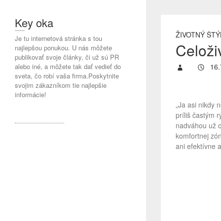
Key oka
ŽIVOTNÝ ŠTÝ
Je tu internetová stránka s tou
Celoživ
najlepšou ponukou. U nás môžete
publikovať svoje články, či už sú PR
alebo iné, a môžete tak dať vedieť do
16.
sveta, čo robí vaša firma.Poskytnite
svojim zákazníkom tie najlepšie
informácie!
„Ja asi nikdy 
príliš častým 
nadváhou už od
komfortnej zón
ani efektívne 