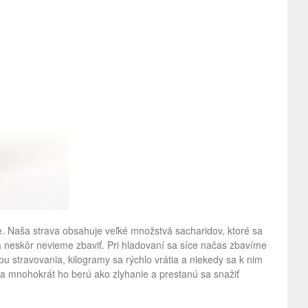
. Naša strava obsahuje veľké množstvá sacharidov, ktoré sa
a neskôr nevieme zbaviť. Pri hladovaní sa síce načas zbavíme
 stravovania, kilogramy sa rýchlo vrátia a niekedy sa k nim
dí a mnohokrát ho berú ako zlyhanie a prestanú sa snažiť