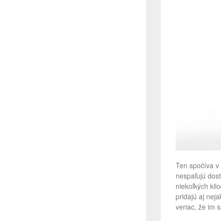
Ten spočíva v
nespaľujú dost
niekoľkých kil
pridajú aj nej
veriac, že im 