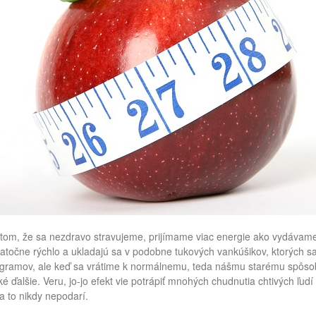
 tom, že sa nezdravo stravujeme, prijímame viac energie ako vydávame
atočne rýchlo a ukladajú sa v podobne tukových vankúšikov, ktorých s
ogramov, ale keď sa vrátime k normálnemu, teda nášmu starému spôsobu
aké ďalšie. Veru, jo-jo efekt vie potrápiť mnohých chudnutia chtivých ľu
sa to nikdy nepodarí.