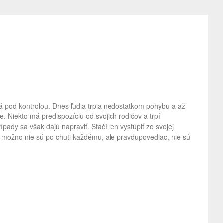
á pod kontrolou. Dnes ľudia trpia nedostatkom pohybu a až
. Niekto má predispozíciu od svojich rodičov a trpí
ady sa však dajú napraviť. Stačí len vystúpiť zo svojej
y možno nie sú po chuti každému, ale pravdupovediac, nie sú