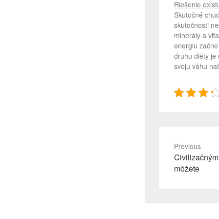
Riešenie exist
Skutočné chudn
skutočnosti ne
minerály a vit
energiu začne 
druhu diéty je
svoju váhu nat
Previous
Previous
Civilizačným
post:
môžete