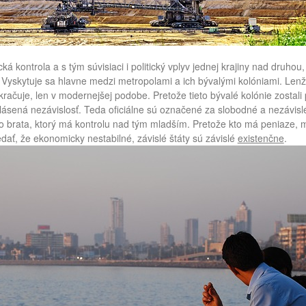
ká kontrola a s tým súvisiaci i politický vplyv jednej krajiny nad druhou
. Vyskytuje sa hlavne medzi metropolami a ich bývalými kolóniami. Lenž
kračuje, len v modernejšej podobe. Pretože tieto bývalé kolónie zostal
lásená nezávislosť. Teda oficiálne sú označené za slobodné a nezávislé
 brata, ktorý má kontrolu nad tým mladším. Pretože kto má peniaze, má
dať, že ekonomicky nestabilné, závislé štáty sú závislé
existenčne
.