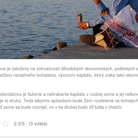
us je založený na zotrvačnosti dlhodobých ekonomických, politických a
ažbou nerastného bohatstva, vývozom kapitálu, ktorý získa takú ekonomi
lonializmu je ťaženie a nahrabanie kapitálu z cudzej zeme a jej celkové
uje tú druhú. Teda takýmto spôsobom bude Zem rozdelená na bohatých a
 zeme sa bude rozvíjať, no v tej druhej budú žiť ľudia v chatrči.
2.3/5 - (3 votes)