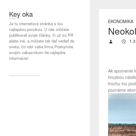
Key oka
EKONOMIKA
Je tu internetová stránka s tou
Neokol
najlepšou ponukou. U nás môžete
publikovať svoje články, či už sú PR
alebo iné, a môžete tak dať vedieť do
1.3
sveta, čo robí vaša firma.Poskytnite
svojim zákazníkom tie najlepšie
informácie!
Ak spomenie te
hrozbou násilia
trochu inú pod
poznáme eko