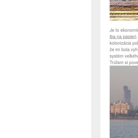
Je to ekonomic
iba na papieri
kolonizácia po
že im bola vyh
systém veľkého
Trúfam si pove