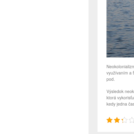
Neokolonializm
využívaním a ť
pod.
Výsledok neoko
ktorá vykorisť
kedy jedna časť