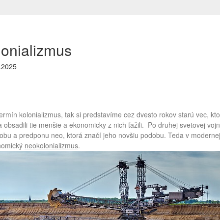
onializmus
.2025
rmín kolonializmus, tak si predstavíme cez dvesto rokov starú vec, ktor
 obsadili tie menšie a ekonomicky z nich ťažili.
Po druhej svetovej voj
obu a predponu neo, ktorá značí jeho novšiu podobu. Teda v modernejše
nomický
neokolonializmus
.