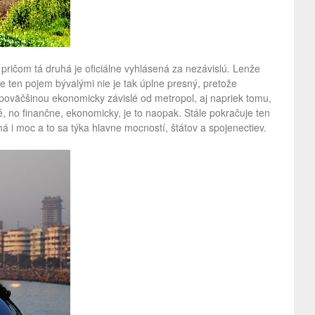
, pričom tá druhá je oficiálne vyhlásená za nezávislú. Lenže
e ten pojem bývalými nie je tak úplne presný, pretože
i poväčšinou ekonomicky závislé od metropol, aj napriek tomu,
, no finančne, ekonomicky, je to naopak. Stále pokračuje ten
 i moc a to sa týka hlavne mocností, štátov a spojenectiev.