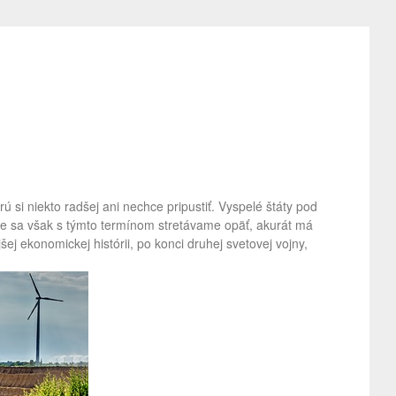
ú si niekto radšej ani nechce pripustiť. Vyspelé štáty pod
ne sa však s týmto termínom stretávame opäť, akurát má
j ekonomickej histórii, po konci druhej svetovej vojny,