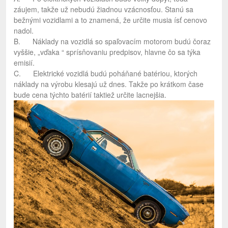
záujem, takže už nebudú žiadnou vzácnosťou. Stanú sa
bežnými vozidlami a to znamená, že určite musia ísť cenovo
nadol.
B. Náklady na vozidlá so spaľovacím motorom budú čoraz
vyššie, „vďaka “ sprísňovaniu predpisov, hlavne čo sa týka
emisií.
C. Elektrické vozidlá budú poháňané batériou, ktorých
náklady na výrobu klesajú už dnes. Takže po krátkom čase
bude cena týchto batérií taktiež určite lacnejšia.