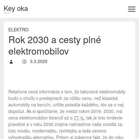
Key oka
ELEKTRO
Rok 2030 a cesty plné
elektromobilov
3.3.2025
Relatívne nová informácia o tom, že takzvané elektromobily
budú o chvíľu v predajniach za nižšiu cenu, než klasické
automobily na benzín, určite potešila každého, kto sa o nej
dopočul. Ak si spočítame, že medzi rokmi 2016- 2030, má
cena elektromobilov klesnúť až o
77 %,
tak je toto tvrdenie
pravdivé a v roku 2030 zrejme nahradíme naše vozidlá za
túto novšiu, modernejšiu, rýchlejšiu a teda cenovo
výhodnejšiu alternatívu. Pritom si zoberme fakt, že do roku