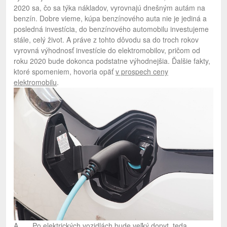
2020 sa, čo sa týka nákladov, vyrovnajú dnešným autám na
benzín. Dobre vieme, kúpa benzínového auta nie je jediná a
posledná investícia, do benzínového automobilu investujeme
stále, celý život. A práve z tohto dôvodu sa do troch rokov
vyrovná výhodnosť investície do elektromobilov, pričom od
roku 2020 bude dokonca podstatne výhodnejšia. Ďalšie fakty,
ktoré spomeniem, hovoria opäť
v prospech ceny
elektromobilu
.
A. Po elektrických vozidlách bude veľký dopyt, teda