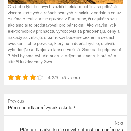
O výrobu týchto nových vozidiel, elektromobilov sa prihlásilo
viacero známych a rešpektovaných značiek, v podstate sa už
bavíme o realite a nie epizóde z Futuramy, či nejakého scifi,
ako sme si to predstavovali pre pár rokmi. Ako vravím, vek
elektromobilov prichádza, výrobcovia sa predbiehajú, ceny a
náklady sa znižujú, o pár rokov budeme bežne na cestách
svedkami tohto pokroku, ktorý nám doprial rýchle, o chvíľu
výhodnejšie a dizajnovo krásne vozidlá. Sme na to pripravení
? Mali by sme byť. Ale bude to príjemná zmena, ktorá nám
uľahčí každodenný život.
4.2/5 - (5 votes)
Previous
Previous
Prečo neodkladať vysokú školu?
post:
Next
Next
Plán pre marketing je nevyhnutnosť, pomôcť môžu