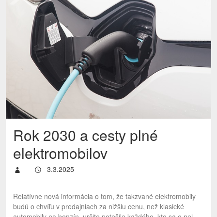
Rok 2030 a cesty plné
elektromobilov
3.3.2025
Relatívne nová informácia o tom, že takzvané elektromobily
budú o chvíľu v predajniach za nižšiu cenu, než klasické
automobily na benzín, určite potešila každého, kto sa o nej