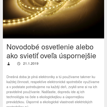
Novodobé osvetlenie alebo
ako svietiť oveľa úspornejšie
21.1.2019
Dnešná doba je plná elektroniky a tú používame takmer ku
každej činnosti, respektíve elektronické spotrebiče využívame
a v podstate potrebujeme na každý deň, zvykli sme si na ich
pravidelné používanie. Našťastie, dopredu ide aj ich
technológia na čele s ekologickejšou a úspornejšou
prevádzkou. Úsporné a ekologické vlastnosti elektrických
spotrebičov sú…