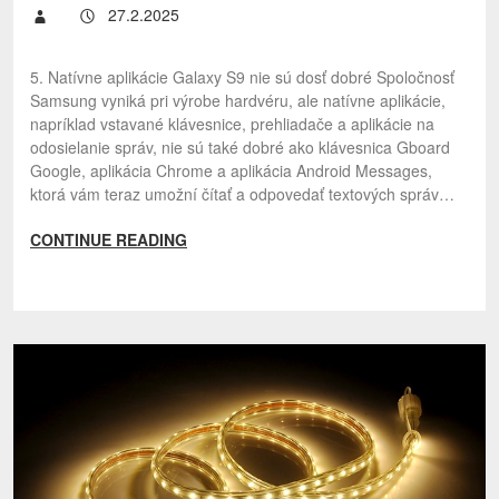
27.2.2025
5. Natívne aplikácie Galaxy S9 nie sú dosť dobré Spoločnosť
Samsung vyniká pri výrobe hardvéru, ale natívne aplikácie,
napríklad vstavané klávesnice, prehliadače a aplikácie na
odosielanie správ, nie sú také dobré ako klávesnica Gboard
Google, aplikácia Chrome a aplikácia Android Messages,
ktorá vám teraz umožní čítať a odpovedať textových správ…
CONTINUE READING