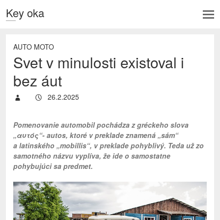
Key oka
AUTO MOTO
Svet v minulosti existoval i
bez áut
26.2.2025
Pomenovanie automobil pochádza z gréckeho slova
„αυτός“- autos, ktoré v preklade znamená „sám“
a latinského „mobillis“, v preklade pohyblivý. Teda už zo
samotného názvu vyplíva, že ide o samostatne
pohybujúci sa predmet.