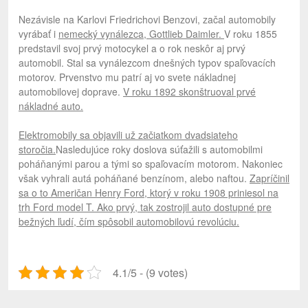
Nezávisle na Karlovi Friedrichovi Benzovi, začal automobily
vyrábať i
nemecký vynálezca, Gottlieb Daimler.
V roku 1855
predstavil svoj prvý motocykel a o rok neskôr aj prvý
automobil. Stal sa vynálezcom dnešných typov spaľovacích
motorov. Prvenstvo mu patrí aj vo svete nákladnej
automobilovej doprave.
V roku 1892 skonštruoval prvé
nákladné auto.
Elektromobily sa objavili už začiatkom dvadsiateho
storočia.
Nasledujúce roky doslova súťažili s automobilmi
poháňanými parou a tými so spaľovacím motorom. Nakoniec
však vyhrali autá poháňané benzínom, alebo naftou.
Zapríčinil
sa o to Američan Henry Ford, ktorý v roku 1908 priniesol na
trh Ford model T. Ako prvý, tak zostrojil auto dostupné pre
bežných ľudí, čím spôsobil automobilovú revolúciu.
4.1/5 - (9 votes)