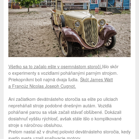
Všetko sa to začalo ešte v osemnástom storočí.
Išlo skôr
o experimenty s vozidlami poháňanými parným strojom.
Priekopníkmi boli najmä dvaja ľudia.
Škót James Watt
a Francúz Nicolas Joseph Cugnot.
Ani začiatkom devätnásteho storočia sa ešte po uliciach
nepreháňali stroje podobné dnešným autám. Vozidlá
poháňané parou sa však začali stávať obľúbené. Dokázali
dosiahnuť vyššiu rýchlosť, avšak stále išlo o komplikované
stroje s náročnou obsluhou.
Prelom nastal až v druhej polovici devätnásteho storočia, kedy
svetlo sveta uzreli spaľovacie motory.