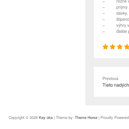
– rôzne výni
– príjmy z o
– dávky, podp
– štipendiá 
– výhry v lo
– ďalšie p
Previous
Previous
Tieto nadých
post:
Copyright © 2026
Key oka
| Theme by:
Theme Horse
| Proudly Powered