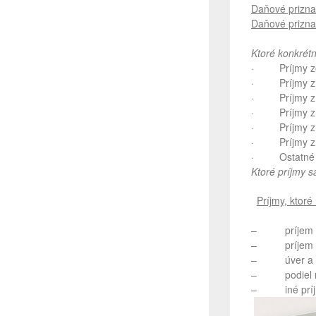
Daňové prizna
Daňové prizna
Ktoré konkrétn
· Príjmy zo z
· Príjmy z 
· Príjmy z in
· Príjmy z p
· Príjmy z po
· Príjmy z k
· Ostatné p
Ktoré príjmy 
Príjmy, ktor
– príjem zís
– príjem na
– úver a p
– podiel na z
– iné príj