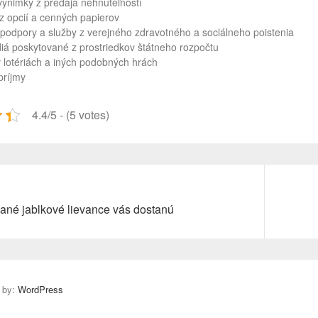
mky z predaja nehnuteľností
pcií a cenných papierov
ory a služby z verejného zdravotného a sociálneho poistenia
poskytované z prostriedkov štátneho rozpočtu
tériách a iných podobných hrách
ríjmy
4.4/5 - (5 votes)
Next
ané jablkové lievance vás dostanú
post:
 by:
WordPress