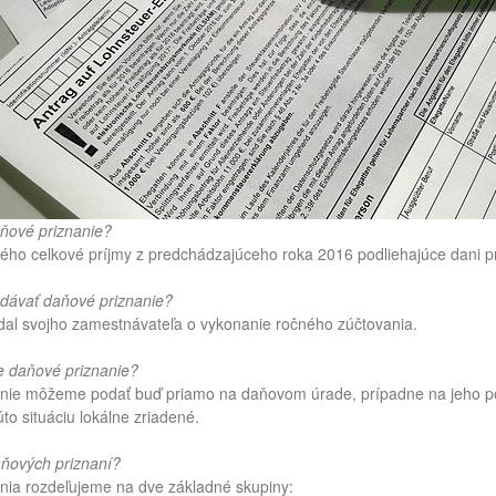
ňové priznanie?
rého celkové príjmy z predchádzajúceho roka 2016 podliehajúce dani p
dávať daňové priznanie?
adal svojho zamestnávateľa o vykonanie ročného zúčtovania.
 daňové priznanie?
nie môžeme podať buď priamo na daňovom úrade, prípadne na jeho po
úto situáciu lokálne zriadené.
aňových priznaní?
nia rozdeľujeme na dve základné skupiny: