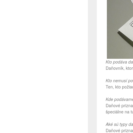
Kto podáva da
Daňovník, kto
Kto nemusí po
Ten, kto poži
Kde podávame
Daňové prizna
špeciálne na t
Aké sú typy d
Daňové prizna