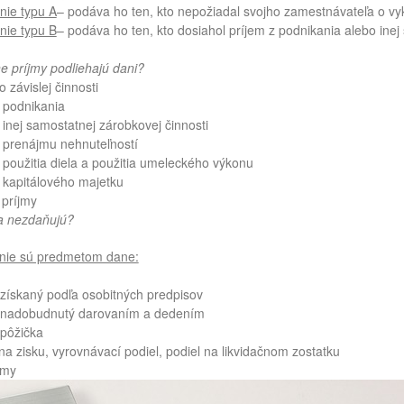
nie typu A
– podáva ho ten, kto nepožiadal svojho zamestnávateľa o vy
nie typu B
– podáva ho ten, kto dosiahol príjem z podnikania alebo inej
e príjmy podliehajú dani?
ávislej činnosti
podnikania
ej samostatnej zárobkovej činnosti
renájmu nehnuteľností
užitia diela a použitia umeleckého výkonu
apitálového majetku
ríjmy
sa nezdaňujú?
é nie sú predmetom dane:
kaný podľa osobitných predpisov
dobudnutý darovaním a dedením
ôžička
isku, vyrovnávací podiel, podiel na likvidačnom zostatku
my