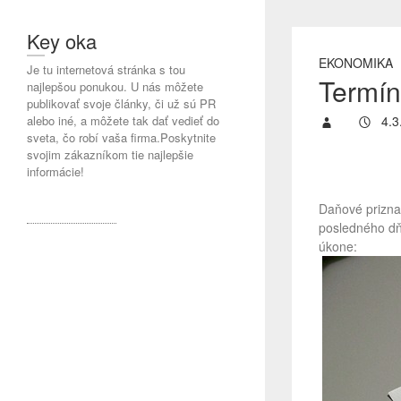
Key oka
EKONOMIKA
Je tu internetová stránka s tou
Termín
najlepšou ponukou. U nás môžete
publikovať svoje články, či už sú PR
alebo iné, a môžete tak dať vedieť do
4.3
sveta, čo robí vaša firma.Poskytnite
svojim zákazníkom tie najlepšie
informácie!
Daňové priznan
posledného dň
úkone: