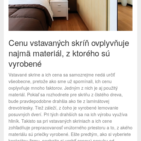
Cenu vstavaných skríň ovplyvňuje
najmä materiál, z ktorého sú
vyrobené
Vstavané skrine a ich cena sa samozrejme nedá určiť
všeobecne, pretože ako sme už spomínali, ich cenu
ovplyvňuje mnoho faktorov. Jedným z nich je aj použitý
materiál. Pokiaľ sa rozhodnete pre skriňu z čistého dreva,
bude pravdepodobne drahšia ako tie z laminátovej
drevotriesky. Tiež záleží, z čoho je vyrobené lemovanie
posuvných dverí. Pri tých drahších sa na ich výrobu využíva
hliník. Takisto sa pri vstavaných skriniach a ich cene
zohľadňuje prepracovanosť vnútorného priestoru a to, z akého
materiálu sú priečky vyrobené. Ešte predtým, ako si vyberiete
konkrétnu firmu, nechajte si urobiť cenovú ponuku od