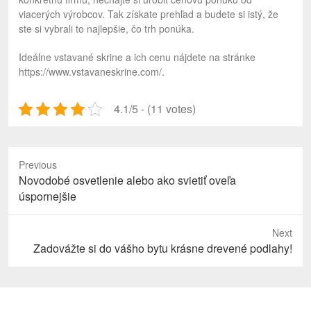
viacerých výrobcov. Tak získate prehľad a budete si istý, že
ste si vybrali to najlepšie, čo trh ponúka.
Ideálne vstavané skrine a ich cenu nájdete na stránke
https://www.vstavaneskrine.com/.
4.1/5 - (11 votes)
Previous
Previous
Novodobé osvetlenie alebo ako svietiť oveľa
post:
úspornejšie
Next
Next
Zadovážte si do vášho bytu krásne drevené podlahy!
post: