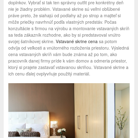
doplnkov. Vybrať si tak ten správny outfit pre konkrétny deň
nie je žiadny problém. Vstavané skrine sú veľmi obľúbené
práve preto, že siahajú od podlahy až po strop a majiteľ si
môže priečky navrhnúť podľa vlastných predstáv. Počas
konzultácie s firmou na výrobu a montovanie vstavaných skríň
sa teda zákazník rozhodne, ako by si predstavoval vnútro
svojej šatníkovej skrine.
Vstavané skrine cena
sa potom
odvíja od veľkosti a vnútorného rozloženia priestoru. Výsledná
cena vstavaných skríň vám bude známa až po tom, ako
pracovník danej firmy príde k vám domov a odmeria priestor,
ktorý si prajete zastavať vstavanou skriňou. Vstavané skrine a
ich cenu ďalej ovplyvňuje použitý materiál.