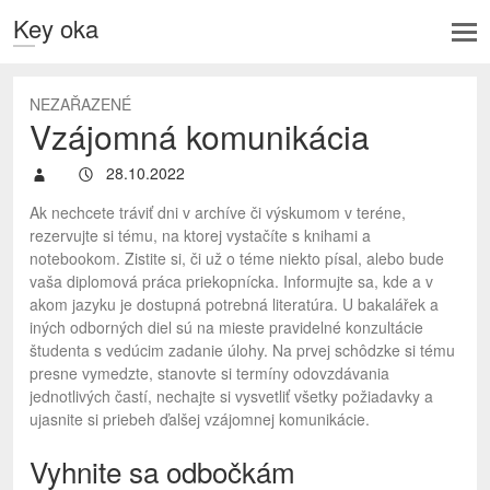
Key oka
NEZAŘAZENÉ
Vzájomná komunikácia
28.10.2022
Ak nechcete tráviť dni v archíve či výskumom v teréne,
rezervujte si tému, na ktorej vystačíte s knihami a
notebookom. Zistite si, či už o téme niekto písal, alebo bude
vaša diplomová práca priekopnícka. Informujte sa, kde a v
akom jazyku je dostupná potrebná literatúra. U bakalářek a
iných odborných diel sú na mieste pravidelné konzultácie
študenta s vedúcim zadanie úlohy. Na prvej schôdzke si tému
presne vymedzte, stanovte si termíny odovzdávania
jednotlivých častí, nechajte si vysvetliť všetky požiadavky a
ujasnite si priebeh ďalšej vzájomnej komunikácie.
Vyhnite sa odbočkám