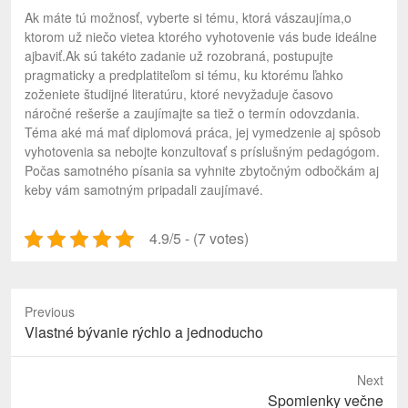
Ak máte tú možnosť, vyberte si tému, ktorá vászaujíma,o
ktorom už niečo vietea ktorého vyhotovenie vás bude ideálne
ajbaviť.Ak sú takéto zadanie už rozobraná, postupujte
pragmaticky a predplatiteľom si tému, ku ktorému ľahko
zoženiete študijné literatúru, ktoré nevyžaduje časovo
náročné rešerše a zaujímajte sa tiež o termín odovzdania.
Téma aké má mať diplomová práca, jej vymedzenie aj spôsob
vyhotovenia sa nebojte konzultovať s príslušným pedagógom.
Počas samotného písania sa vyhnite zbytočným odbočkám aj
keby vám samotným pripadali zaujímavé.
4.9/5 - (7 votes)
Previous
Previous
Vlastné bývanie rýchlo a jednoducho
post:
Next
Next
Spomienky večne