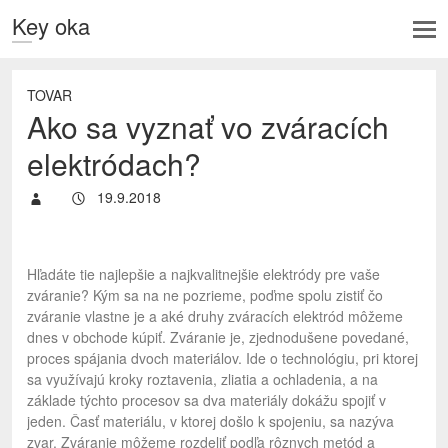
Key oka
TOVAR
Ako sa vyznať vo zváracích
elektródach?
19.9.2018
Hľadáte tie najlepšie a najkvalitnejšie elektródy pre vaše
zváranie? Kým sa na ne pozrieme, poďme spolu zistiť čo
zváranie vlastne je a aké druhy zváracích elektród môžeme
dnes v obchode kúpiť. Zváranie je, zjednodušene povedané,
proces spájania dvoch materiálov. Ide o technológiu, pri ktorej
sa využívajú kroky roztavenia, zliatia a ochladenia, a na
základe týchto procesov sa dva materiály dokážu spojiť v
jeden. Časť materiálu, v ktorej došlo k spojeniu, sa nazýva
zvar. Zváranie môžeme rozdeliť podľa rôznych metód a