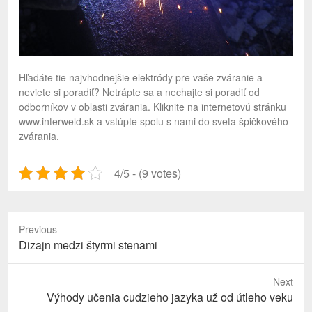
Hľadáte tie najvhodnejšie elektródy pre vaše zváranie a
neviete si poradiť? Netrápte sa a nechajte si poradiť od
odborníkov v oblasti zvárania. Kliknite na internetovú stránku
www.interweld.sk a vstúpte spolu s nami do sveta špičkového
zvárania.
4/5 - (9 votes)
Previous
Previous
Dizajn medzi štyrmi stenami
post:
Next
Next
Výhody učenia cudzieho jazyka už od útleho veku