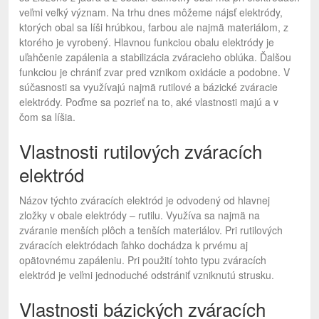
veľmi veľký význam. Na trhu dnes môžeme nájsť elektródy,
ktorých obal sa líši hrúbkou, farbou ale najmä materiálom, z
ktorého je vyrobený. Hlavnou funkciou obalu elektródy je
uľahčenie zapálenia a stabilizácia zváracieho oblúka. Ďalšou
funkciou je chrániť zvar pred vznikom oxidácie a podobne. V
súčasnosti sa využívajú najmä rutilové a bázické zváracie
elektródy. Poďme sa pozrieť na to, aké vlastnosti majú a v
čom sa líšia.
Vlastnosti rutilových zváracích
elektród
Názov týchto zváracích elektród je odvodený od hlavnej
zložky v obale elektródy – rutilu. Využíva sa najmä na
zváranie menších plôch a tenších materiálov. Pri rutilových
zváracích elektródach ľahko dochádza k prvému aj
opätovnému zapáleniu. Pri použití tohto typu zváracích
elektród je veľmi jednoduché odstrániť vzniknutú strusku.
Vlastnosti bázických zváracích