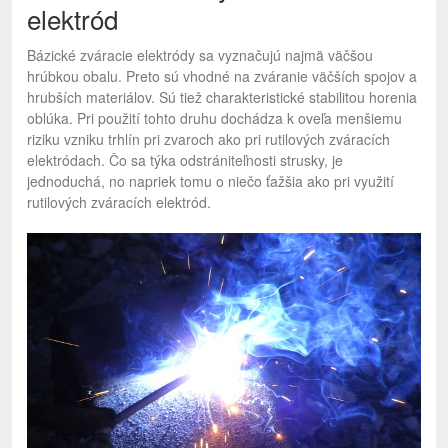
elektród
Bázické zváracie elektródy sa vyznačujú najmä väčšou
hrúbkou obalu. Preto sú vhodné na zváranie väčších spojov a
hrubších materiálov. Sú tiež charakteristické stabilitou horenia
oblúka. Pri použití tohto druhu dochádza k oveľa menšiemu
riziku vzniku trhlín pri zvaroch ako pri rutilových zváracích
elektródach. Čo sa týka odstrániteľnosti strusky, je
jednoduchá, no napriek tomu o niečo ťažšia ako pri využití
rutilových zváracích elektród.