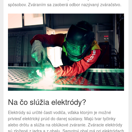
spôsobov. Zváraním sa zaoberá odbor nazývaný zváračstvo.
Na čo slúžia elektródy?
Elektródy sú určité časti vodiča, vďaka ktorým je možné
priviesť elektrický prúd do danej sústavy. Majú tvar tyčinky
alebo drôtu a slúžia na oblúkové zváranie.
Zváracie elektródy
sú zložené z jadra a z obalu. Samotný obal má pri elektródach