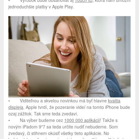
jednoduchšie platby v Apple Play.
• Viditeľnou a skvelou novinkou má byť hlavne
kvalita
displeja
. Apple tvrdí, že pozeranie videí na tomto iPhone bude
ozaj zážitok. Tak sme teda zvedaví.
• Na výber budeme cez
1000 000 aplikácií
! Takže s
novým iPadom 9″7 sa teda určite nudiť nebudeme. Som
zvedavý, či stihnem okúsiť všetky tieto aplikácie. No