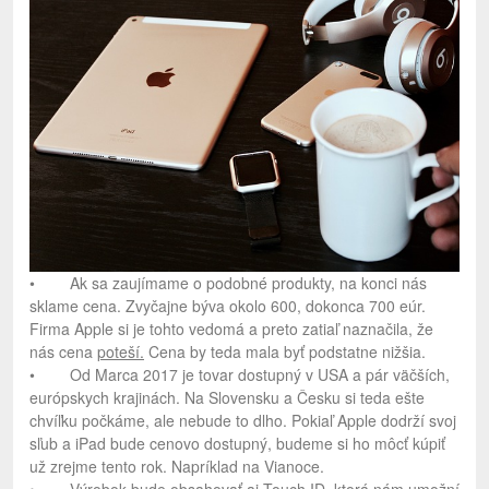
• Ak sa zaujímame o podobné produkty, na konci nás
sklame cena. Zvyčajne býva okolo 600, dokonca 700 eúr.
Firma Apple si je tohto vedomá a preto zatiaľ naznačila, že
nás cena
poteší.
Cena by teda mala byť podstatne nižšia.
• Od Marca 2017 je tovar dostupný v USA a pár väčších,
európskych krajinách. Na Slovensku a Česku si teda ešte
chvíľku počkáme, ale nebude to dlho. Pokiaľ Apple dodrží svoj
sľub a iPad bude cenovo dostupný, budeme si ho môcť kúpiť
už zrejme tento rok. Napríklad na Vianoce.
• Výrobok bude obsahovať aj
Touch ID
, ktorá nám umožní