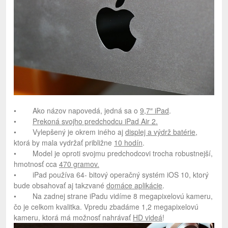
• Ako názov napovedá, jedná sa o
9,7″ iPad
.
•
Prekoná svojho predchodcu iPad Air 2.
• Vylepšený je okrem iného aj
displej a výdrž batérie
,
ktorá by mala vydržať približne
10 hodín
.
• Model je oproti svojmu predchodcovi trocha robustnejší,
hmotnosť cca
470 gramov.
• iPad používa 64- bitový operačný systém iOS 10, ktorý
bude obsahovať aj takzvané
domáce aplikácie
.
• Na zadnej strane iPadu vidíme 8 megapixelovú kameru,
čo je celkom kvalitka. Vpredu zbadáme 1,2 megapixelovú
kameru, ktorá má možnosť nahrávať
HD videá
!