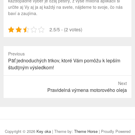
každopádne výber je ozaj pestrý, z vyše milióna aplikácií si
určite aj Vy aj ja aj každý na svete, nájdeme to svoje, čo nás
baví a zaujíma.
2.5/5 - (2 votes)
Previous
Previous
Päť jednoduchých trikov, ktoré Vám pomôžu k lepším
post:
študijným výsledkom!
Next
Next
Pravidelná výmena motorového oleja
post:
Copyright © 2026
Key oka
| Theme by:
Theme Horse
| Proudly Powered