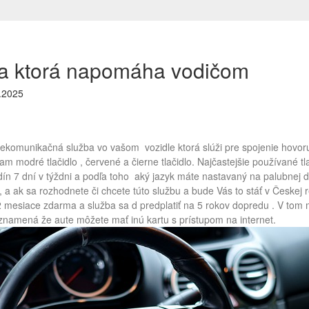
a ktorá napomáha vodičom
.2025
elekomunikačná služba vo vašom vozidle ktorá slúži pre spojenie hovoru a 
m modré tlačidlo , červené a čierne tlačidlo. Najčastejšie používané tl
dín 7 dní v týždni a podľa toho aký jazyk máte nastavaný na palubnej d
 a ak sa rozhodnete či chcete túto službu a bude Vás to stáť v Českej 
2 mesiace zdarma a služba sa d predplatiť na 5 rokov dopredu . V tom
znamená že aute môžete mať inú kartu s prístupom na internet.