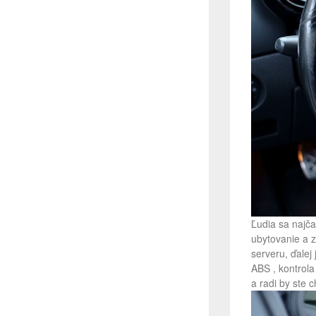
Ľudia sa najča
ubytovanie a 
serveru, ďalej 
ABS , kontrola
a radi by ste 