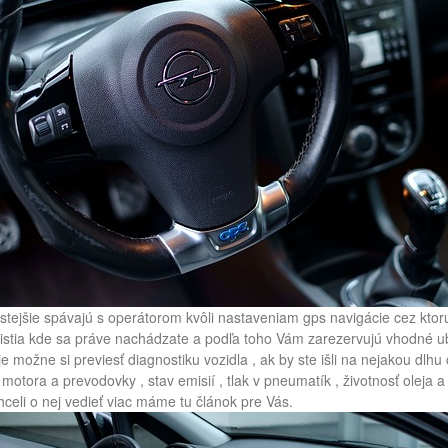
stejšie spávajú s operátorom kvôli nastaveniam gps navigácie cez kto
zistia kde sa práve nachádzate a podľa toho Vám zarezervujú vhodné 
je možne si previesť diagnostiku vozidla , ak by ste išli na nejakou dlhu
 motora a prevodovky , stav emisií , tlak v pneumatík , životnosť oleja 
chceli o nej vedieť viac máme tu článok pre Vás.