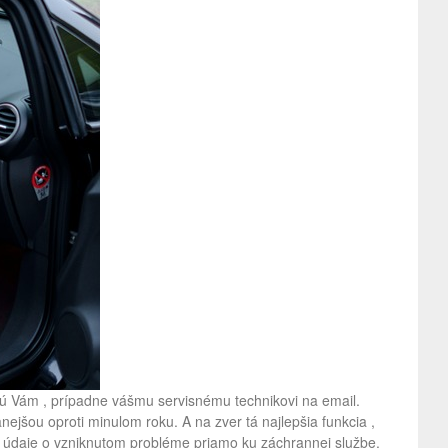
lú Vám , prípadne vášmu servisnému technikovi na email.
jšou oproti minulom roku. A na zver tá najlepšia funkcia ,
 údaje o vzniknutom probléme priamo ku záchrannej službe.