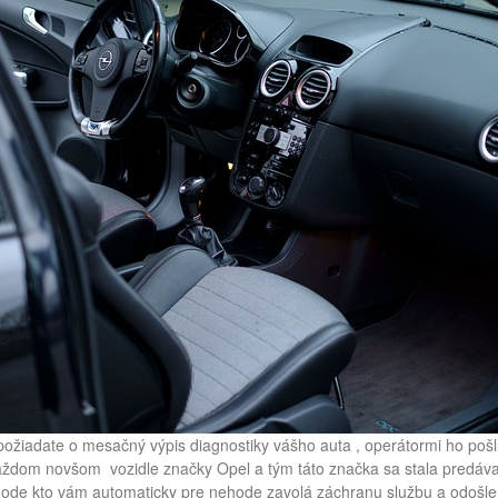
požiadate o mesačný výpis diagnostiky vášho auta , operátormi ho poš
ždom novšom vozidle značky Opel a tým táto značka sa stala predávane
hode kto vám automaticky pre nehode zavolá záchranu službu a odošle