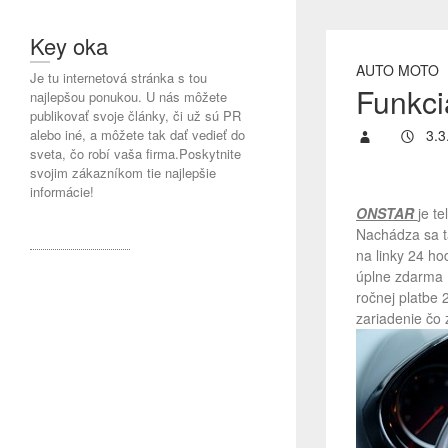
Key oka
AUTO MOTO
Je tu internetová stránka s tou
Funkci
najlepšou ponukou. U nás môžete
publikovať svoje články, či už sú PR
alebo iné, a môžete tak dať vedieť do
3.3
sveta, čo robí vaša firma.Poskytnite
svojim zákazníkom tie najlepšie
informácie!
ONSTAR
je t
Nachádza sa ta
na linky 24 ho
úplne zdarma ,
ročnej platbe 
zariadenie čo 