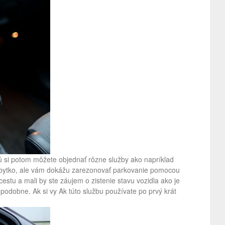
rú si potom môžete objednať rôzne služby ako napríklad
ubytko, ale vám dokážu zarezonovať parkovanie pomocou
 cestu a mali by ste záujem o zistenie stavu vozidla ako je
a podobne. Ak si vy Ak túto službu používate po prvý krát