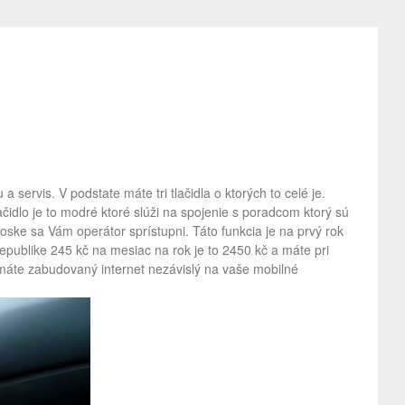
servis. V podstate máte tri tlačidla o ktorých to celé je.
ačidlo je to modré ktoré slúži na spojenie s poradcom ktorý sú
oske sa Vám operátor sprístupni. Táto funkcia je na prvý rok
republike 245 kč na mesiac na rok je to 2450 kč a máte pri
 máte zabudovaný internet nezávislý na vaše mobilné