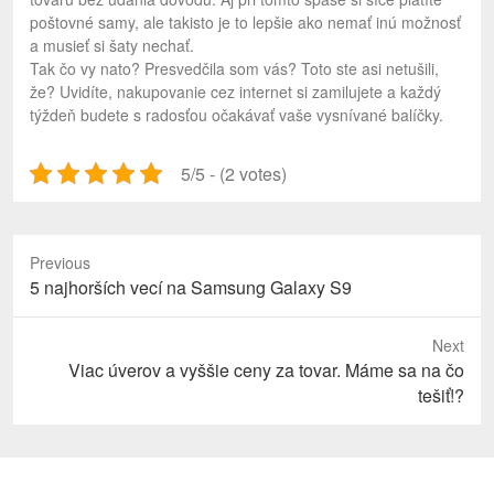
poštovné samy, ale takisto je to lepšie ako nemať inú možnosť
a musieť si šaty nechať.
Tak čo vy nato? Presvedčila som vás? Toto ste asi netušili,
že? Uvidíte, nakupovanie cez internet si zamilujete a každý
týždeň budete s radosťou očakávať vaše vysnívané balíčky.
5/5 - (2 votes)
Previous
Previous
5 najhorších vecí na Samsung Galaxy S9
post:
Next
Next
Viac úverov a vyššie ceny za tovar. Máme sa na čo
post:
tešiť!?