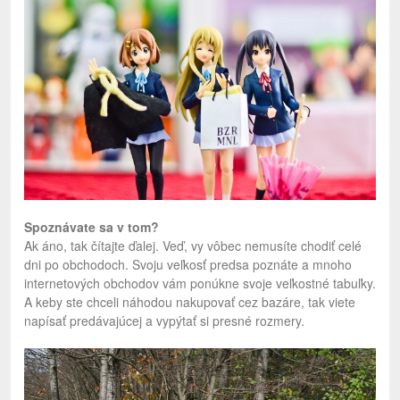
Spoznávate sa v tom?
Ak áno, tak čítajte ďalej. Veď, vy vôbec nemusíte chodiť celé
dni po obchodoch. Svoju veľkosť predsa poznáte a mnoho
internetových obchodov vám ponúkne svoje veľkostné tabuľky.
A keby ste chceli náhodou nakupovať cez bazáre, tak viete
napísať predávajúcej a vypýtať si presné rozmery.