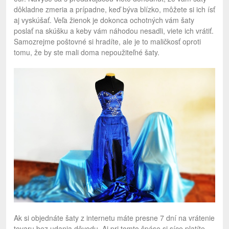
dôkladne zmeria a prípadne, keď býva blízko, môžete si ich ísť
aj vyskúšať. Veľa žienok je dokonca ochotných vám šaty
poslať na skúšku a keby vám náhodou nesadli, viete ich vrátiť.
Samozrejme poštovné si hradíte, ale je to maličkosť oproti
tomu, že by ste mali doma nepoužiteľné šaty.
Ak si objednáte šaty z internetu máte presne 7 dní na vrátenie
tovaru bez udania dôvodu. Aj pri tomto špáse si síce platíte