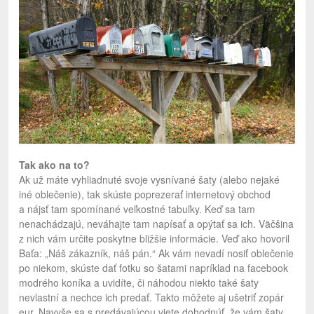
Tak ako na to?
Ak už máte vyhliadnuté svoje vysnívané šaty (alebo nejaké
iné oblečenie), tak skúste poprezerať internetový obchod
a nájsť tam spomínané veľkostné tabuľky. Keď sa tam
nenachádzajú, neváhajte tam napísať a opýtať sa ich. Väčšina
z nich vám určite poskytne bližšie informácie. Veď ako hovoril
Baťa: „Náš zákazník, náš pán.“ Ak vám nevadí nosiť oblečenie
po niekom, skúste dať fotku so šatami napríklad na facebook
modrého koníka a uvidíte, či náhodou niekto také šaty
nevlastní a nechce ich predať. Takto môžete aj ušetriť zopár
eur. Navyše sa s predávajúcou viete dohodnúť, že vám šaty