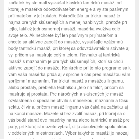
začiatok by ste mali vyskúšať klasickú tantrickú masáž, pri
ktorej je masérka odovzdávateľom energie a vy ste pasívnym
prijímateľom v jej rukách. Pokročilejšia tantrická masáž je
najmä pre tých skúsenejších a menej hanblivých, pretože pri
tejto, taktiež jednosmernej masáži, masérka využíva celé
svoje telo. Ak nechcete byť len pasívnym prijímateľom a
chcete sa aktívne zapojiť do masáže, vyskúšajte vzájomnú
body tantrickú masáž, pri ktorej sa odovzdávateľom stávate aj
vy, pričom sa masíruje celým telom. Rovnako aj tantrická
masáž s maznaním je pre tých skúsenejších, ktorí sa chcú
aktívne zapojiť do masáže. Konkrétne pri tomto programe sa k
vám vaša masérka pridá aj v sprche a čas pred masážou vám
spríjemní maznaním. Tantrická masáž s masážou lingamu,
alebo prostaty, prebieha technikou „telo na telo“, pričom sa
masíruje aj prostata. Pre náročných a skúsených je masáž
ozvláštnená o špeciálne chvíle s masérkou, maznanie a fľašu
sektu, či vína, pričom masáž lingamu vás čaká na začiatku aj
na konci masáže. Môžete si tiež zvoliť masáž, pri ktorej sa o
vás budú starať dve masérky naraz alebo tantrickú masáž pre
páry, pri ktorej si môžete vybrať, či ju absolvujete spolu alebo
v oddelených miestnostiach. Výber takýchto masáži je naozaj