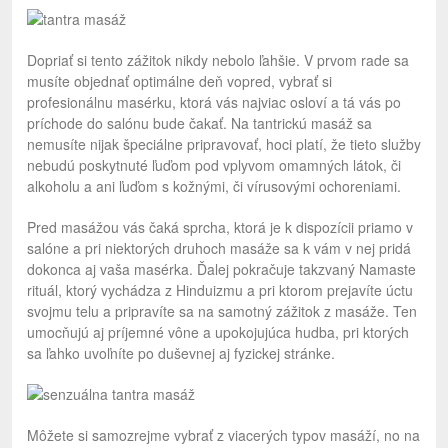
Dopriať si tento zážitok nikdy nebolo ľahšie. V prvom rade sa
musíte objednať optimálne deň vopred, vybrať si
profesionálnu masérku, ktorá vás najviac osloví a tá vás po
príchode do salónu bude čakať. Na tantrickú masáž sa
nemusíte nijak špeciálne pripravovať, hoci platí, že tieto služby
nebudú poskytnuté ľuďom pod vplyvom omamných látok, či
alkoholu a ani ľuďom s kožnými, či vírusovými ochoreniami.
Pred masážou vás čaká sprcha, ktorá je k dispozícii priamo v
salóne a pri niektorých druhoch masáže sa k vám v nej pridá
dokonca aj vaša masérka. Ďalej pokračuje takzvaný Namaste
rituál, ktorý vychádza z Hinduizmu a pri ktorom prejavíte úctu
svojmu telu a pripravíte sa na samotný zážitok z masáže. Ten
umocňujú aj príjemné vône a upokojujúca hudba, pri ktorých
sa ľahko uvoľníte po duševnej aj fyzickej stránke.
Môžete si samozrejme vybrať z viacerých typov masáží, no na