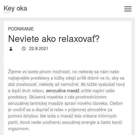
Key oka
PODNIKANIE
Neviete ako relaxovať?
22.8.2021
Žijeme vo svete plnom možností, no niekedy sa nám naše
najtajnejšie predstavy a túžby zdajú príliš dobré na to, aby sa
dali zrealizovať, niekedy až nemožné. Ak túžite vyskúšať nový
a lepší druh relaxu,
senzuálna masáž
určite naplní vaše
predstavy. Skúsená masérka z vás prostredníctvom
senzuálnej tantrickej masáže spraví nového človeka. Cieľom
je uvoľniť sa a dopriať si relax v príjemnej atmosfére za
pomoci dotykov. Ide teda o masáž tela vrátane intímnych
partií, ktorá vedie uvoľneniu sexuálnej energie a často končí
orgazmom.