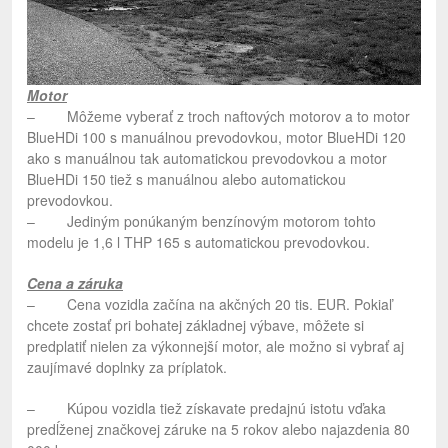
Motor
– Môžeme vyberať z troch naftových motorov a to motor
BlueHDi 100 s manuálnou prevodovkou, motor BlueHDi 120
ako s manuálnou tak automatickou prevodovkou a motor
BlueHDi 150 tiež s manuálnou alebo automatickou
prevodovkou.
– Jediným ponúkaným benzínovým motorom tohto
modelu je 1,6 l THP 165 s automatickou prevodovkou.
Cena a záruka
– Cena vozidla začína na akčných 20 tis. EUR. Pokiaľ
chcete zostať pri bohatej základnej výbave, môžete si
predplatiť nielen za výkonnejší motor, ale možno si vybrať aj
zaujímavé doplnky za príplatok.
– Kúpou vozidla tiež získavate predajnú istotu vďaka
predĺženej značkovej záruke na 5 rokov alebo najazdenia 80