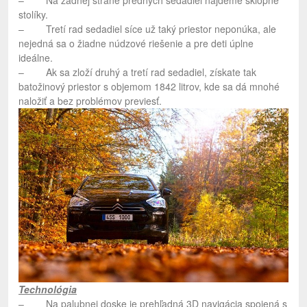
– Na zadnej strane predných sedadiel nájdeme sklopné
stolíky.
– Tretí rad sedadiel síce už taký priestor neponúka, ale
nejedná sa o žiadne núdzové riešenie a pre deti úplne
ideálne.
– Ak sa zloží druhý a tretí rad sedadiel, získate tak
batožinový priestor s objemom 1842 litrov, kde sa dá mnohé
naložiť a bez problémov previesť.
Technológia
– Na palubnej doske je prehľadná 3D navigácia spojená s