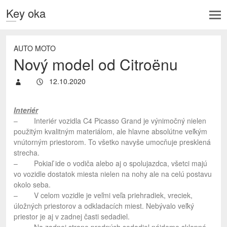
Key oka
AUTO MOTO
Nový model od Citroënu
12.10.2020
Interiér
– Interiér vozidla C4 Picasso Grand je výnimočný nielen
použitým kvalitným materiálom, ale hlavne absolútne veľkým
vnútorným priestorom. To všetko navyše umocňuje presklená
strecha.
– Pokiaľ ide o vodiča alebo aj o spolujazdca, všetci majú
vo vozidle dostatok miesta nielen na nohy ale na celú postavu
okolo seba.
– V celom vozidle je veľmi veľa priehradiek, vreciek,
úložných priestorov a odkladacích miest. Nebývalo veľký
priestor je aj v zadnej časti sedadiel.