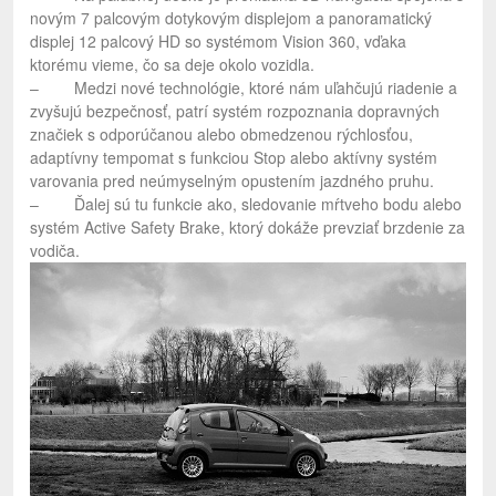
novým 7 palcovým dotykovým displejom a panoramatický
displej 12 palcový HD so systémom Vision 360, vďaka
ktorému vieme, čo sa deje okolo vozidla.
– Medzi nové technológie, ktoré nám uľahčujú riadenie a
zvyšujú bezpečnosť, patrí systém rozpoznania dopravných
značiek s odporúčanou alebo obmedzenou rýchlosťou,
adaptívny tempomat s funkciou Stop alebo aktívny systém
varovania pred neúmyselným opustením jazdného pruhu.
– Ďalej sú tu funkcie ako, sledovanie mŕtveho bodu alebo
systém Active Safety Brake, ktorý dokáže prevziať brzdenie za
vodiča.