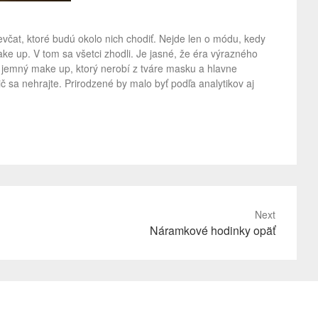
ievčat, ktoré budú okolo nich chodiť. Nejde len o módu, kedy
make up. V tom sa všetci zhodli. Je jasné, že éra výrazného
ý jemný make up, ktorý nerobí z tváre masku a hlavne
ič sa nehrajte. Prirodzené by malo byť podľa analytikov aj
Next
Náramkové hodinky opäť