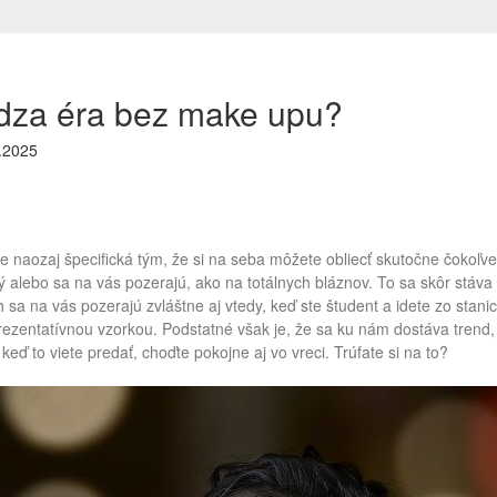
dza éra bez make upu?
.2025
 naozaj špecifická tým, že si na seba môžete obliecť skutočne čokoľv
 alebo sa na vás pozerajú, ako na totálnych bláznov. To sa skôr stáv
 sa na vás pozerajú zvláštne aj vtedy, keď ste študent a idete zo stani
ezentatívnou vzorkou. Podstatné však je, že sa ku nám dostáva trend, 
 keď to viete predať, choďte pokojne aj vo vreci. Trúfate si na to?