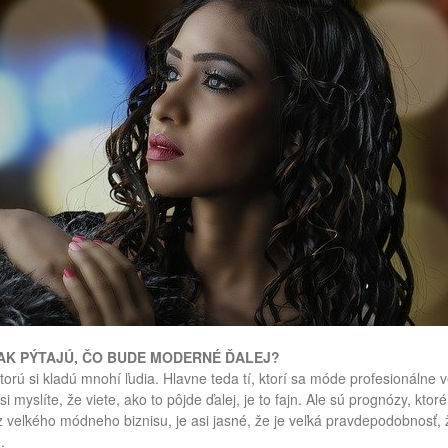
ŠAK PÝTAJÚ, ČO BUDE MODERNÉ ĎALEJ?
ktorú si kladú mnohí ľudia. Hlavne teda tí, ktorí sa móde profesionálne
i myslíte, že viete, ako to pôjde ďalej, je to fajn. Ale sú prognózy, kt
z veľkého módneho biznisu, je asi jasné, že je veľká pravdepodobnosť,
.