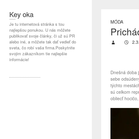
Key oka
MÓDA
Je tu internetová stránka s tou
Prichá
najlepšou ponukou. U nás môžete
publikovať svoje články, či už sú PR
alebo iné, a môžete tak dať vedieť do
2.3
sveta, čo robí vaša firma.Poskytnite
svojim zákazníkom tie najlepšie
informácie!
Dnešná doba je
sebe odsúdený
týchto mestách
sú celkom repr
obliecť hocičo,