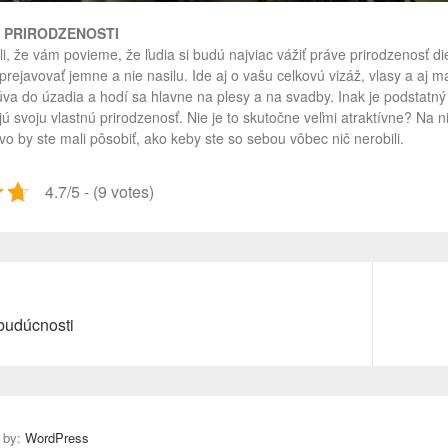
O PRIRODZENOSTI
li, že vám povieme, že ľudia si budú najviac vážiť práve prirodzenosť d
 prejavovať jemne a nie nasilu. Ide aj o vašu celkovú vizáž, vlasy a aj 
úva do úzadia a hodí sa hlavne na plesy a na svadby. Inak je podstatn
jú svoju vlastnú prirodzenosť. Nie je to skutočne veľmi atraktívne? Na n
vo by ste mali pôsobiť, ako keby ste so sebou vôbec nič nerobili.
4.7/5 - (9 votes)
Next
budúcnosti
post:
 by:
WordPress