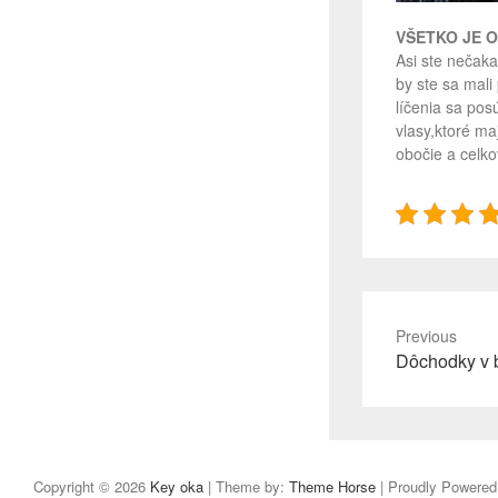
VŠETKO JE 
Asi ste nečaka
by ste sa mali
líčenia sa pos
vlasy,ktoré ma
obočie a celko
Previous
Previous
Dôchodky v 
post:
Copyright © 2026
Key oka
| Theme by:
Theme Horse
| Proudly Powered