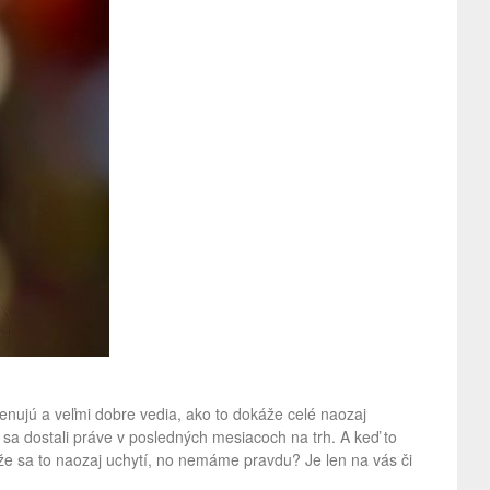
 venujú a veľmi dobre vedia, ako to dokáže celé naozaj
oré sa dostali práve v posledných mesiacoch na trh. A keď to
 že sa to naozaj uchytí, no nemáme pravdu? Je len na vás či