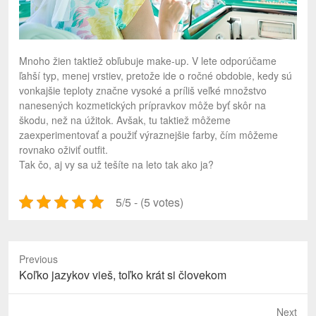
Mnoho žien taktiež obľubuje make-up. V lete odporúčame
ľahší typ, menej vrstiev, pretože ide o ročné obdobie, kedy sú
vonkajšie teploty značne vysoké a príliš veľké množstvo
nanesených kozmetických prípravkov môže byť skôr na
škodu, než na úžitok. Avšak, tu taktiež môžeme
zaexperimentovať a použiť výraznejšie farby, čím môžeme
rovnako oživiť outfit.
Tak čo, aj vy sa už tešíte na leto tak ako ja?
5/5 - (5 votes)
Previous
Previous
Koľko jazykov vieš, toľko krát si človekom
post:
Next