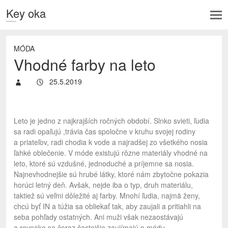
Key oka
MÓDA
Vhodné farby na leto
25.5.2019
Leto je jedno z najkrajších ročných období. Slnko svieti, ľudia
sa radi opaľujú ,trávia čas spoločne v kruhu svojej rodiny
a priateľov, radi chodia k vode a najradšej zo všetkého nosia
ľahké oblečenie. V móde existujú rôzne materiály vhodné na
leto, ktoré sú vzdušné, jednoduché a príjemne sa nosia.
Najnevhodnejšie sú hrubé látky, ktoré nám zbytočne pokazia
horúci letný deň. Avšak, nejde iba o typ, druh materiálu,
taktiež sú veľmi dôležité aj farby. Mnohí ľudia, najmä ženy,
chcú byť IN a túžia sa obliekať tak, aby zaujali a pritiahli na
seba pohľady ostatných. Ani muži však nezaostávajú
a rovnako sa čoraz častejšie zaujímajú o módu.