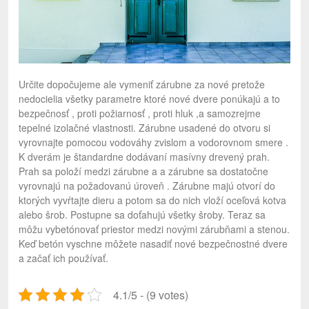
Určite dopočujeme ale vymeniť zárubne za nové pretože
nedocielia všetky parametre ktoré nové dvere ponúkajú a to
bezpečnosť , proti požiarnosť , proti hluk ,a samozrejme
tepelné izolačné vlastnosti. Zárubne usadené do otvoru si
vyrovnajte pomocou vodováhy zvislom a vodorovnom smere .
K dverám je štandardne dodávaní masívny drevený prah.
Prah sa položí medzi zárubne a a zárubne sa dostatočne
vyrovnajú na požadovanú úroveň . Zárubne majú otvorí do
ktorých vyvŕtajte dieru a potom sa do nich vloží oceľová kotva
alebo šrob. Postupne sa doťahujú všetky šroby. Teraz sa
môžu vybetónovať priestor medzi novými zárubňami a stenou.
Keď betón vyschne môžete nasadiť nové bezpečnostné dvere
a začať ich používať.
4.1/5 - (9 votes)