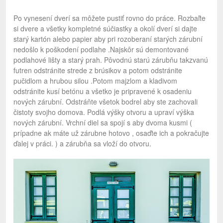
Po vynesení dverí sa môžete pustiť rovno do práce. Rozbaľte
si dvere a všetky kompletné súčiastky a okolí dverí si dajte
starý kartón alebo papier aby pri rozoberaní starých zárubní
nedošlo k poškodení podlahe .Najskôr sú demontované
podlahové lišty a starý prah. Pôvodnú starú zárubňu takzvanú
futren odstránite strede z brúsikov a potom odstránite
pučidlom a hrubou silou .Potom majzlom a kladivom
odstránite kusí betónu a všetko je pripravené k osadeniu
nových zárubní. Odstráňte všetok bodrel aby ste zachovali
čistoty svojho domova. Podlá výšky otvoru a upraví výška
nových zárubní. Vrchní diel sa spojí s aby dvoma kusmi (
prípadne ak máte už zárubne hotovo , osaďte ich a pokračujte
ďalej v práci. ) a zárubňa sa vloží do otvoru.