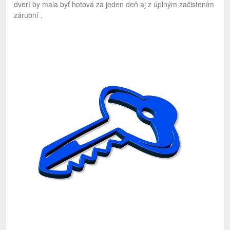
dverí by mala byť hotová za jeden deň aj z úplným začistením
zárubní .