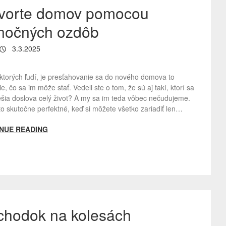
tvorte domov pomocou
nočných ozdôb
3.3.2025
ktorých ľudí, je presťahovanie sa do nového domova to
ie, čo sa im môže stať. Vedeli ste o tom, že sú aj takí, ktorí sa
ešia doslova celý život? A my sa im teda vôbec nečudujeme.
to skutočne perfektné, keď si môžete všetko zariadiť len…
NUE READING
hodok na kolesách