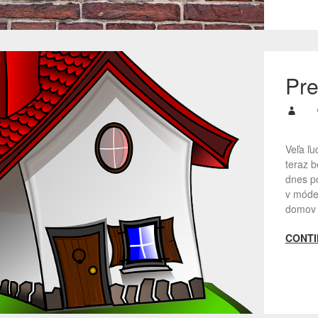
Pre
Veľa ľu
teraz 
dnes po
v móde.
domov 
CONTI