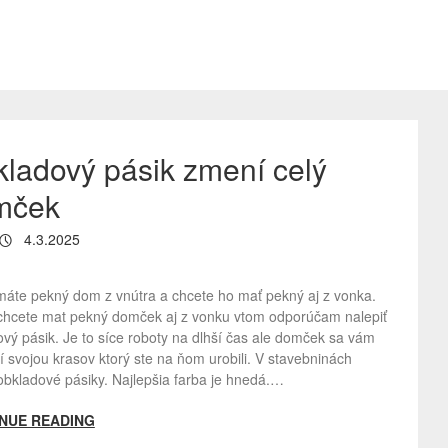
ladový pásik zmení celý
mček
4.3.2025
máte pekný dom z vnútra a chcete ho mať pekný aj z vonka.
 chcete mat pekný domček aj z vonku vtom odporúčam nalepiť
vý pásik. Je to síce roboty na dlhší čas ale domček sa vám
 svojou krasov ktorý ste na ňom urobili. V stavebninách
obkladové pásiky. Najlepšia farba je hnedá.…
NUE READING