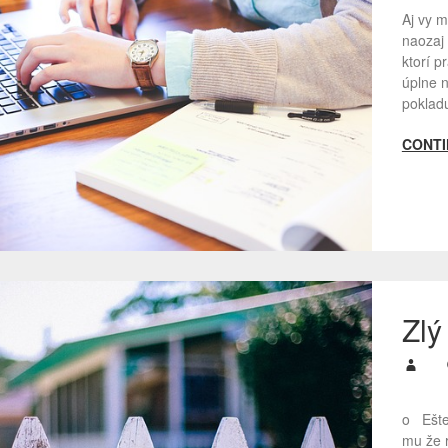
Aj vy m
naozaj 
ktorí p
úplne n
poklad
CONTI
Zlý
o Ešte 
mu že r