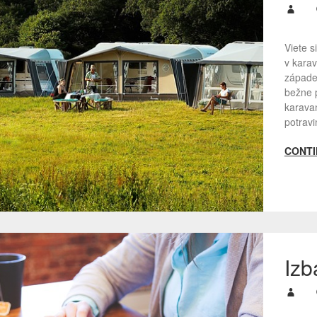
Viete s
v karav
západe
bežne 
karavan
potravi
CONTI
Izb