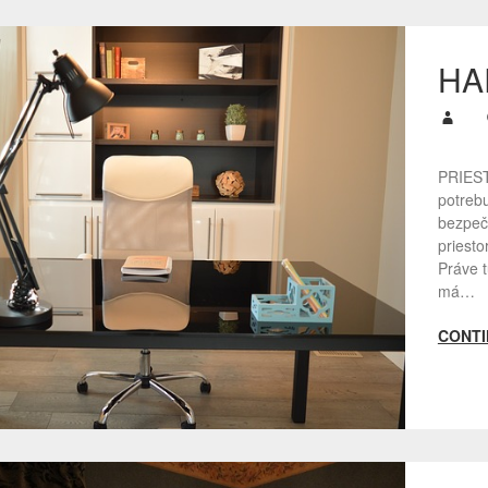
HA
PRIEST
potrebu
bezpečí
priesto
Práve t
má…
CONTI