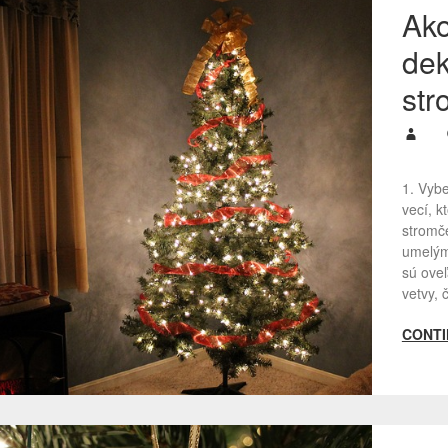
Ako
dek
st
1. Vybe
vecí, k
stromče
umelým
sú ove
vetvy,
CONTI