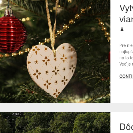
Vy
via
Pre nie
najlepš
na to t
Veď je 
CONTI
Dôc