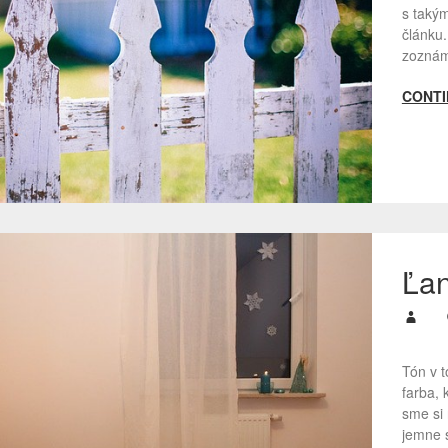
s taký
článku
zoznám
CONTI
Ľan
Tón v 
farba, 
sme si
jemne s