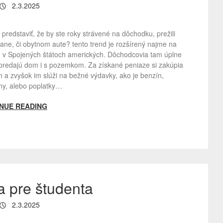
2.3.2025
i predstaviť, že by ste roky strávené na dôchodku, prežili
ane, či obytnom aute? tento trend je rozšírený najme na
 v Spojených štátoch amerických. Dôchodcovia tam úplne
predajú dom i s pozemkom. Za získané peniaze si zakúpia
 a zvyšok im slúži na bežné výdavky, ako je benzín,
ny, alebo poplatky…
NUE READING
a pre študenta
2.3.2025