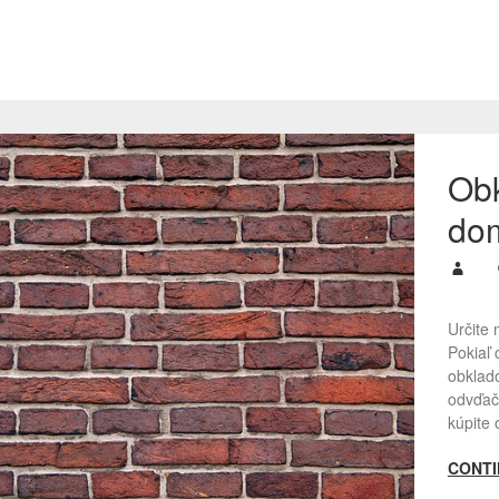
Obk
do
Určite 
Pokiaľ
obklado
odvďačí
kúpite 
CONTI