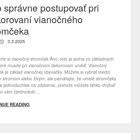
 správne postupovať pri
orovaní vianočného
romčeka
3.3.2025
rte si vianočný stromček Áno, toto je jedna zo základných
toré musíte pri vianočnom dekorovaní urobiť. Vianočný
k je základ vianočnej obývačky. Môžete si vybrať medzi
 stromom alebo živým, ale pamätajte, že umelé stromčeky
ľa jednoduchšie na zdobenie, pretože môžete ľahko ohýbať
 čo vám zjednoduší…
NUE READING