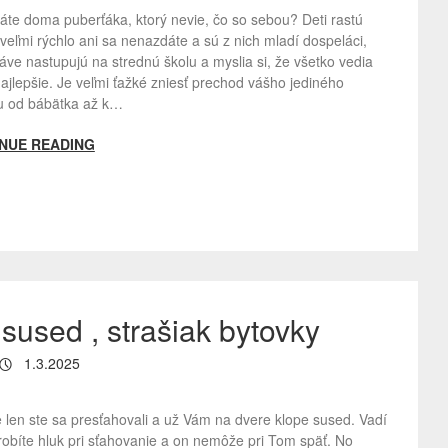
áte doma puberťáka, ktorý nevie, čo so sebou? Deti rastú
veľmi rýchlo ani sa nenazdáte a sú z nich mladí dospeláci,
ráve nastupujú na strednú školu a myslia si, že všetko vedia
ajlepšie. Je veľmi ťažké zniesť prechod vášho jediného
u od bábätka až k…
NUE READING
 sused , strašiak bytovky
1.3.2025
len ste sa presťahovali a už Vám na dvere klope sused. Vadí
obíte hluk pri sťahovanie a on nemôže pri Tom späť. No