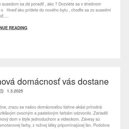
m susedom sa dá poradiť , ako ? Dozviete sa v dnešnom
. o Hneď ako prídete do nového bytu , choďte sa zo susedmi
iť.…
NUE READING
ová domácnosť vás dostane
1.3.2025
tóne, zrazu sa našou domácnosťou tiahne akási prírodná
krikľavým ovocným a pastelovým farbám odzvonilo. Zariadili
 nový dom v štýle jednoduchom a vidieckom. Závesy sú
motanovej farby, z režnej látky pripomínajúcej ľan. Podobne