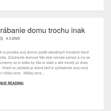
rábanie domu trochu inak
4.3.2025
dí si prerába svoj domov podľa aktuálnych trendoch ktoré
bežia. Zútulnenie domova Vás stojí nemalo peňazí a my sa
zrieme na to koľko by Vás to stálo a aké trendy sú dnes
 Hneď na začiatok je dobré keď si vyhliadnete svoj nový
v nižšej cene . Nižšej cene…
NUE READING